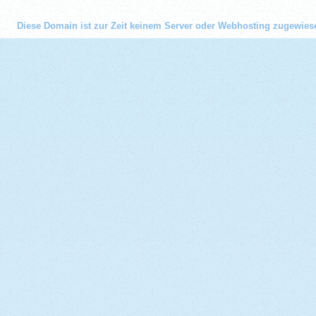
Diese Domain ist zur Zeit keinem Server oder Webhosting zugewies